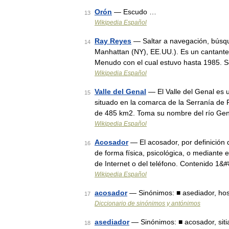
Orón
— Escudo …
13
Wikipedia Español
Ray Reyes
— Saltar a navegación, búsq
14
Manhattan (NY), EE.UU.). Es un cantante d
Menudo con el cual estuvo hasta 1985. 
Wikipedia Español
Valle del Genal
— El Valle del Genal es u
15
situado en la comarca de la Serranía de 
de 485 km2. Toma su nombre del río Gen
Wikipedia Español
Acosador
— El acosador, por definición
16
de forma física, psicológica, o mediante e
de Internet o del teléfono. Contenido 1&
Wikipedia Español
acosador
— Sinónimos: ■ asediador, host
17
Diccionario de sinónimos y antónimos
asediador
— Sinónimos: ■ acosador, siti
18