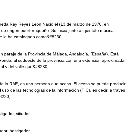
ueda Ray Reyes León Nació el (13 de marzo de 1970, en
e origen puertorriqueño. Se inició junto al quinteto musical
Se le ha catalogado como&#8230; …
n paraje de la Provincia de Málaga, Andalucía, (España). Está
Ronda, al sudoeste de la provincia con una extensión aproximada
al y del valle que&#8230; …
 de la RAE, es una persona que acosa. El acoso se puede producir
l uso de las tecnologías de la información (TIC), es decir, a través
#8230; …
igador, sitiador …
ador, hostigador …