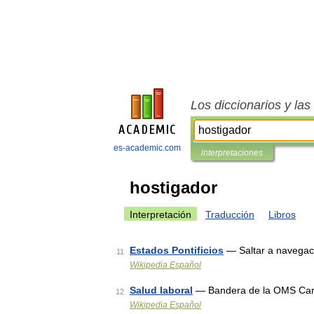
Los diccionarios y la
es-academic.com
interpretaciones
hostigador
Interpretación
Traducción
Libros
Estados Pontificios
— Saltar a navegaci
11
Wikipedia Español
Salud laboral
— Bandera de la OMS Carte
12
Wikipedia Español