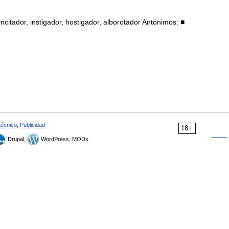
citador, instigador, hostigador, alborotador Antónimos: ■
técnico
,
Publicidad
18+
Drupal,
WordPress, MODx.