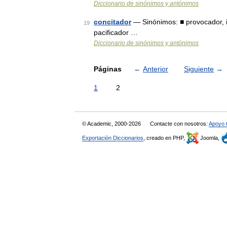
Diccionario de sinónimos y antónimos
concitador
— Sinónimos: ■ provocador, in
19
pacificador …
Diccionario de sinónimos y antónimos
Páginas
←
Anterior
Siguiente
→
1
2
© Academic, 2000-2026
Contacte con nosotros:
Apoyo 
Exportación Diccionarios
, creado en PHP,
Joomla,